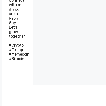
Connect
with me
if you
are a
Reply
Guy
Let's
grow
together
#Crypto
#Trump
#Memecoin
#Bitcoin