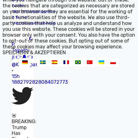
the cookies that are categorized as necessary are stored
Twitter
on your browser as they are essential for the working of
1882793026655064424
basic functionalities of the website. We also use third-
3
Twitter
party cookies that help us analyze and understand how
1882793026655064424
you use this website. These cookies will be stored in your
browser only with your consent. You also have the option
;
K
to opt-out of these cookies. But opting out of some of
P
these cookies may affect your browsing experience.
Tripathi
SPEICHERN & AKZEPTIEREN
ji 👉🔔👈
@Kamlapatitri
·
15h
1882792828084072773
🚨
BREAKING:
Trump
Has