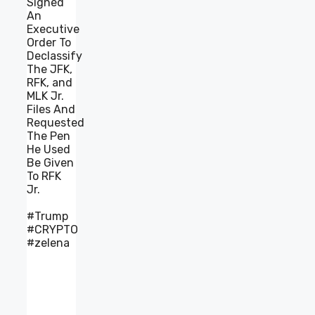
Signed
An
Executive
Order To
Declassify
The JFK,
RFK, and
MLK Jr.
Files And
Requested
The Pen
He Used
Be Given
To RFK
Jr.
#Trump
#CRYPTO
#zelena