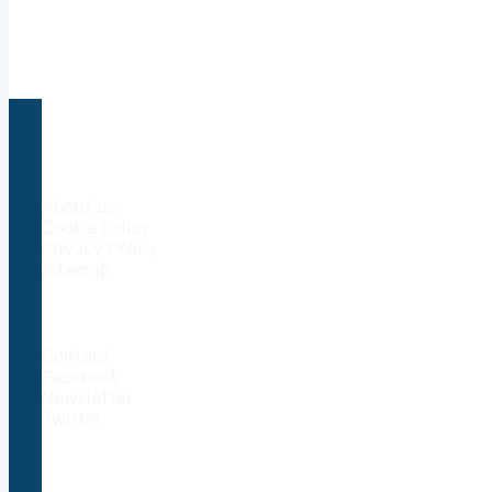
Crypto Del Sol
About us
Cookie Policy
Privacy Policy
Sitemap
Keep in touch
Contact
Facebook
Newsletter
Twitter
Investieren Sie in Krypto