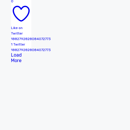
0
Like on
Twitter
1882792828084072773
1
Twitter
1882792828084072773
Load
More