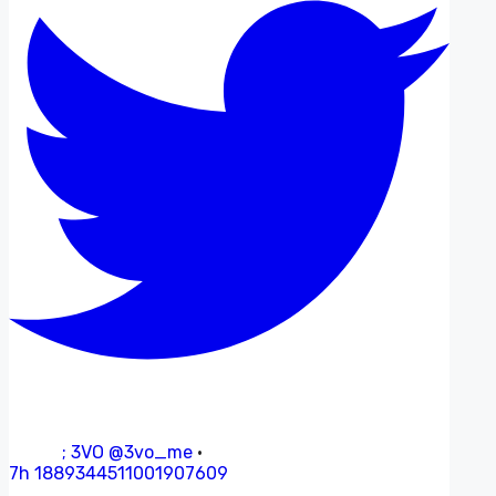
;
3VO
@3vo_me
·
7h
1889344511001907609