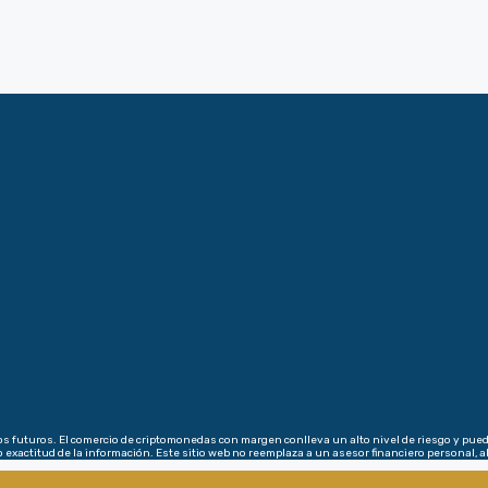
dos futuros. El comercio de criptomonedas con margen conlleva un alto nivel de riesgo y pu
exactitud de la información. Este sitio web no reemplaza a un asesor financiero personal, a