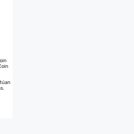
oin
Coin
ctúan
s.