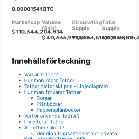
0.00001541 BTC
Marketcap
Volume
Circulating
Total
(24h)
Supply
Supply
$
110,344,204,514
$
40,335,991,826
110,463,515,619 USDT
110,463,515,
Innehållsförteckning
Vad är Tether?
Hur man köper Tether
Tether historiskt pris - Linjediagram
Hur man förvarar Tether
Börser
Plånböcker
Pappersplånböcker
Varför använda Tether?
Investera i Tether
Är Tether säkert?
Gör dina transaktioner mer privata