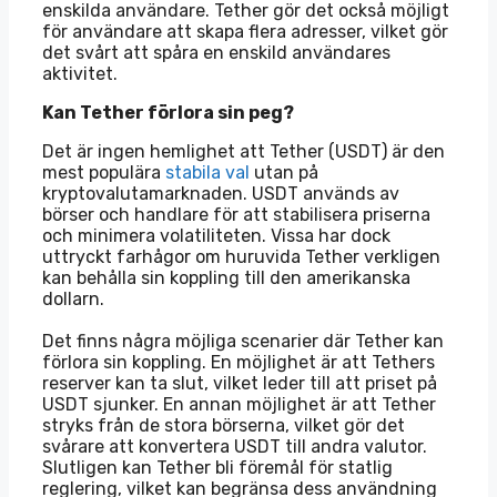
enskilda användare. Tether gör det också möjligt
för användare att skapa flera adresser, vilket gör
det svårt att spåra en enskild användares
aktivitet.
Kan Tether förlora sin peg?
Det är ingen hemlighet att Tether (USDT) är den
mest populära
stabila val
utan på
kryptovalutamarknaden. USDT används av
börser och handlare för att stabilisera priserna
och minimera volatiliteten. Vissa har dock
uttryckt farhågor om huruvida Tether verkligen
kan behålla sin koppling till den amerikanska
dollarn.
Det finns några möjliga scenarier där Tether kan
förlora sin koppling. En möjlighet är att Tethers
reserver kan ta slut, vilket leder till att priset på
USDT sjunker. En annan möjlighet är att Tether
stryks från de stora börserna, vilket gör det
svårare att konvertera USDT till andra valutor.
Slutligen kan Tether bli föremål för statlig
reglering, vilket kan begränsa dess användning