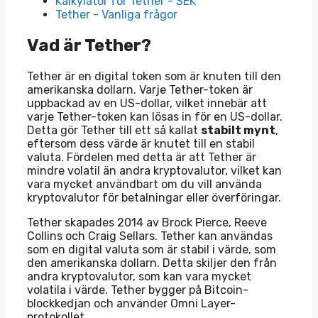
Kalkylator för Tether - SEK
Tether - Vanliga frågor
Vad är Tether?
Tether är en digital token som är knuten till den
amerikanska dollarn. Varje Tether-token är
uppbackad av en US-dollar, vilket innebär att
varje Tether-token kan lösas in för en US-dollar.
Detta gör Tether till ett så kallat
stabilt mynt
,
eftersom dess värde är knutet till en stabil
valuta. Fördelen med detta är att Tether är
mindre volatil än andra kryptovalutor, vilket kan
vara mycket användbart om du vill använda
kryptovalutor för betalningar eller överföringar.
Tether skapades 2014 av Brock Pierce, Reeve
Collins och Craig Sellars. Tether kan användas
som en digital valuta som är stabil i värde, som
den amerikanska dollarn. Detta skiljer den från
andra kryptovalutor, som kan vara mycket
volatila i värde. Tether bygger på Bitcoin-
blockkedjan och använder Omni Layer-
protokollet.