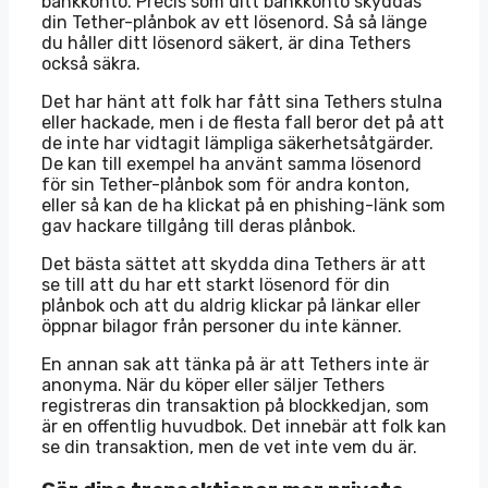
bankkonto. Precis som ditt bankkonto skyddas
din Tether-plånbok av ett lösenord. Så så länge
du håller ditt lösenord säkert, är dina Tethers
också säkra.
Det har hänt att folk har fått sina Tethers stulna
eller hackade, men i de flesta fall beror det på att
de inte har vidtagit lämpliga säkerhetsåtgärder.
De kan till exempel ha använt samma lösenord
för sin Tether-plånbok som för andra konton,
eller så kan de ha klickat på en phishing-länk som
gav hackare tillgång till deras plånbok.
Det bästa sättet att skydda dina Tethers är att
se till att du har ett starkt lösenord för din
plånbok och att du aldrig klickar på länkar eller
öppnar bilagor från personer du inte känner.
En annan sak att tänka på är att Tethers inte är
anonyma. När du köper eller säljer Tethers
registreras din transaktion på blockkedjan, som
är en offentlig huvudbok. Det innebär att folk kan
se din transaktion, men de vet inte vem du är.