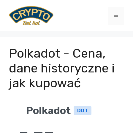
Przejdź
do
Menu
treści
Polkadot - Cena,
dane historyczne i
jak kupować
Polkadot
DOT