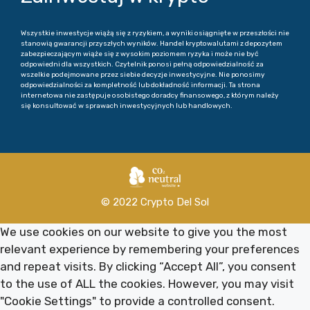
Wszystkie inwestycje wiążą się z ryzykiem, a wyniki osiągnięte w przeszłości nie
stanowią gwarancji przyszłych wyników. Handel kryptowalutami z depozytem
zabezpieczającym wiąże się z wysokim poziomem ryzyka i może nie być
odpowiedni dla wszystkich. Czytelnik ponosi pełną odpowiedzialność za
wszelkie podejmowane przez siebie decyzje inwestycyjne. Nie ponosimy
odpowiedzialności za kompletność lub dokładność informacji. Ta strona
internetowa nie zastępuje osobistego doradcy finansowego, z którym należy
się konsultować w sprawach inwestycyjnych lub handlowych.
© 2022 Crypto Del Sol
We use cookies on our website to give you the most
relevant experience by remembering your preferences
and repeat visits. By clicking “Accept All”, you consent
to the use of ALL the cookies. However, you may visit
"Cookie Settings" to provide a controlled consent.