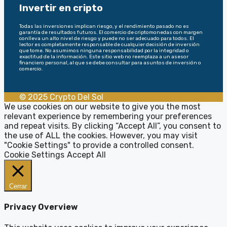
Invertir en cripto
Todas las inversiones implican riesgo, y el rendimiento pasado no es
garantía de resultados futuros. El comercio de criptomonedas con margen
conlleva un alto nivel de riesgo y puede no ser adecuado para todos. El
lector es completamente responsable de cualquier decisión de inversión
que tome. No asumimos ninguna responsabilidad por la integridad o
exactitud de la información. Este sitio web no reemplaza a un asesor
financiero personal, al que se debe consultar para asuntos de inversión o
comercio.
© 2025 Crypto Del Sol
We use cookies on our website to give you the most
relevant experience by remembering your preferences
and repeat visits. By clicking “Accept All”, you consent to
the use of ALL the cookies. However, you may visit
"Cookie Settings" to provide a controlled consent.
Cookie Settings
Accept All
Cerrar
Privacy Overview